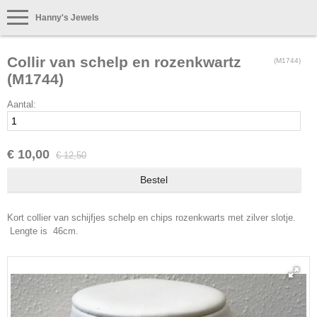
Hanny's Jewels
Collir van schelp en rozenkwartz
(M1744)
(M1744)
Aantal:
€ 10,00
€ 12,50
Kort collier van schijfjes schelp en chips rozenkwarts met zilver slotje.
Lengte is 46cm.